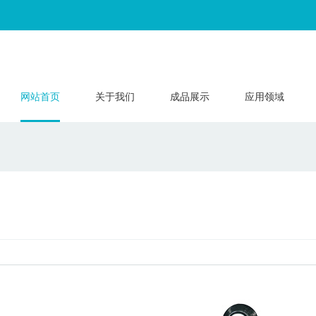
网站首页
关于我们
成品展示
应用领域