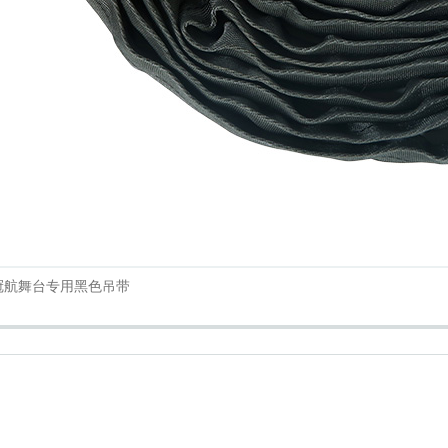
冠航舞台专用黑色吊带