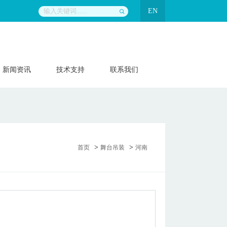
EN
新闻资讯
技术支持
联系我们
>
>
首页
舞台吊装
河南