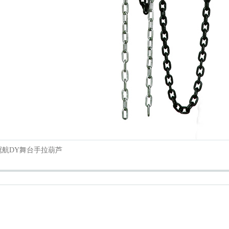
冠航DY舞台手拉葫芦