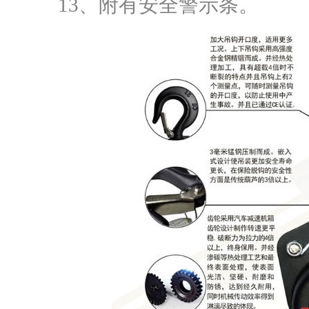
13、附有安全警示条。