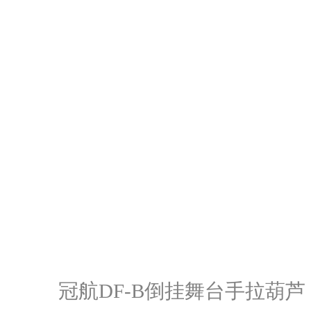
冠航DF-B倒挂舞台手拉葫