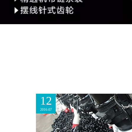
12
2016-07