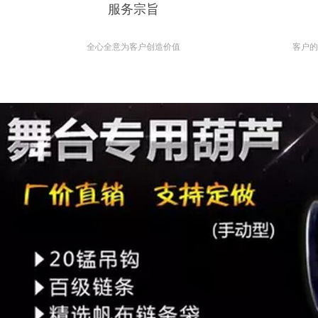
服务宗旨
全心全意为客户创造价值
客户的