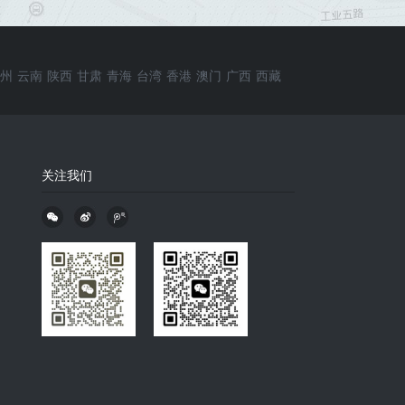
州
云南
陕西
甘肃
青海
台湾
香港
澳门
广西
西藏
关注我们