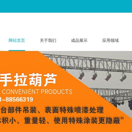
网站首页
关于我们
成品展示
应用领域