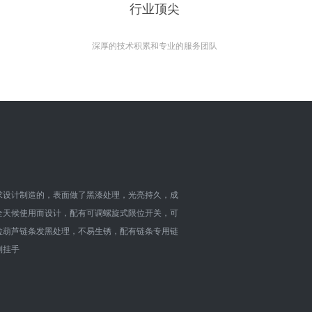
行业顶尖
深厚的技术积累和专业的服务团队
芦
有起升速度快、外形美观、操作安全可靠等特点，
装置和电机热保护装置，使本产品在使用中的安全
舞台升降使用；亦可同架空行车或悬臂吊配套，组