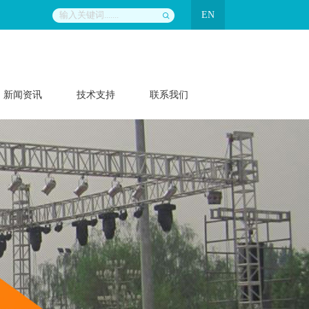
EN
新闻资讯
技术支持
联系我们