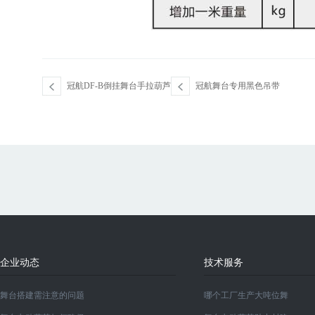
冠航DF-B倒挂舞台手拉葫芦
冠航舞台专用黑色吊带
企业动态
技术服务
舞台搭建需注意的问题
哪个工厂生产大吨位舞