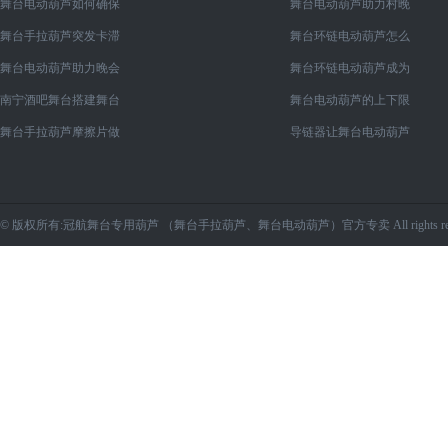
舞台电动葫芦如何确保
舞台电动葫芦助力村晚
舞台手拉葫芦突发卡滞
舞台环链电动葫芦怎么
舞台电动葫芦助力晚会
舞台环链电动葫芦成为
南宁酒吧舞台搭建舞台
舞台电动葫芦的上下限
舞台手拉葫芦摩擦片做
导链器让舞台电动葫芦
© 版权所有:冠航舞台专用葫芦 （舞台手拉葫芦、舞台电动葫芦）官方专卖 All rights res