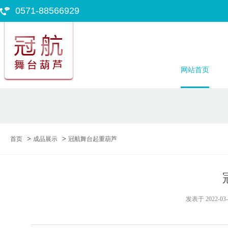
0571-88566929
网站首页
>
>
首页
成品展示
冠航舞台起重葫芦
发表于 2022-03