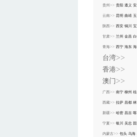
>>
贵州
贵阳
遵义
安
>>
云南
昆明
曲靖
玉
>>
陕西
西安
铜川
宝
>>
甘肃
兰州
金昌
白
>>
青海
西宁
海东
海
>>
台湾
>>
香港
>>
澳门
>>
广西
南宁
柳州
桂
>>
西藏
拉萨
昌都
林
>>
新疆
哈密
昌吉
喀
>>
宁夏
银川
吴忠
固
>>
内蒙古
包头
乌海