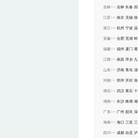
>>
吉林
吉林
长春
四
>>
江苏
南京
无锡
徐
>>
浙江
杭州
宁波
温
>>
安徽
合肥
芜湖
蚌
>>
福建
福州
厦门
莆
>>
江西
南昌
萍乡
九
>>
山东
济南
青岛
淄
>>
河南
郑州
开封
洛
>>
湖北
武汉
黄石
十
>>
湖南
长沙
株洲
湘
>>
广东
广州
韶关
深
>>
海南
海口
三亚
三
>>
四川
成都
自贡
泸