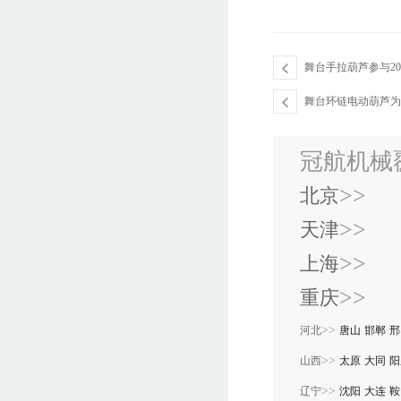
舞台手拉葫芦参与20
舞台环链电动葫芦为
冠航机械
>>
北京
>>
天津
>>
上海
>>
重庆
>>
河北
唐山
邯郸
邢
>>
山西
太原
大同
阳
>>
辽宁
沈阳
大连
鞍