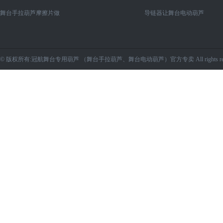
舞台手拉葫芦摩擦片做
导链器让舞台电动葫芦
© 版权所有:冠航舞台专用葫芦 （舞台手拉葫芦、舞台电动葫芦）官方专卖 All rights res