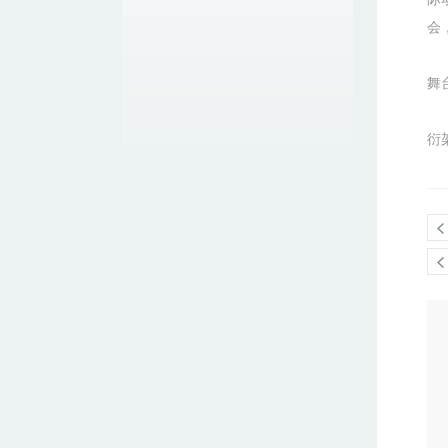
会
舞
衍