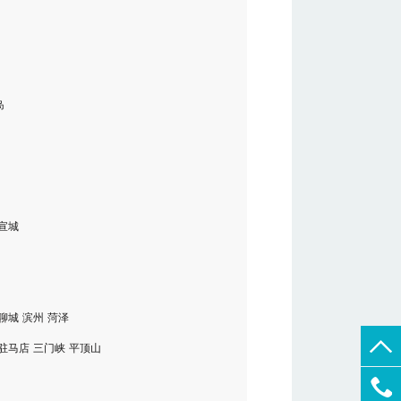
岛
宣城
聊城
滨州
菏泽
驻马店
三门峡
平顶山