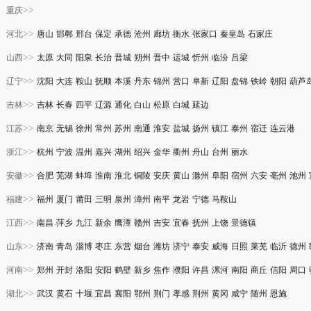
>>
重庆
>>
河北
唐山
邯郸
邢台
保定
承德
沧州
廊坊
衡水
张家口
秦皇岛
石家庄
>>
山西
太原
大同
阳泉
长治
晋城
朔州
晋中
运城
忻州
临汾
吕梁
>>
辽宁
沈阳
大连
鞍山
抚顺
本溪
丹东
锦州
营口
阜新
辽阳
盘锦
铁岭
朝阳
葫芦
>>
吉林
吉林
长春
四平
辽源
通化
白山
松原
白城
延边
>>
江苏
南京
无锡
徐州
常州
苏州
南通
淮安
盐城
扬州
镇江
泰州
宿迁
连云港
>>
浙江
杭州
宁波
温州
嘉兴
湖州
绍兴
金华
衢州
舟山
台州
丽水
>>
安徽
合肥
芜湖
蚌埠
淮南
淮北
铜陵
安庆
黄山
滁州
阜阳
宿州
六安
亳州
池州
>>
福建
福州
厦门
莆田
三明
泉州
漳州
南平
龙岩
宁德
马鞍山
>>
江西
南昌
萍乡
九江
新余
鹰潭
赣州
吉安
宜春
抚州
上饶
景德镇
>>
山东
济南
青岛
淄博
枣庄
东营
烟台
潍坊
济宁
泰安
威海
日照
莱芜
临沂
德州
>>
河南
郑州
开封
洛阳
安阳
鹤壁
新乡
焦作
濮阳
许昌
漯河
南阳
商丘
信阳
周口
>>
湖北
武汉
黄石
十堰
宜昌
襄阳
鄂州
荆门
孝感
荆州
黄冈
咸宁
随州
恩施