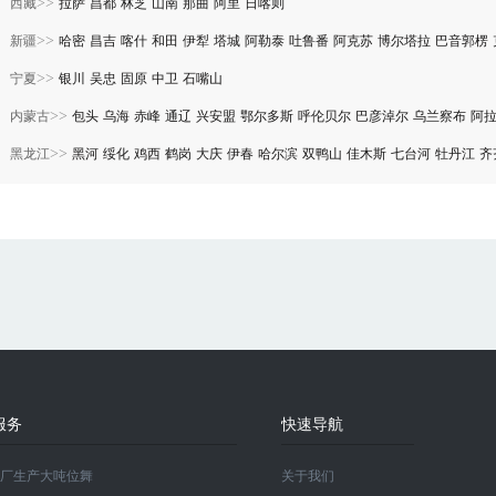
>>
西藏
拉萨
昌都
林芝
山南
那曲
阿里
日喀则
>>
新疆
哈密
昌吉
喀什
和田
伊犁
塔城
阿勒泰
吐鲁番
阿克苏
博尔塔拉
巴音郭楞
>>
宁夏
银川
吴忠
固原
中卫
石嘴山
>>
内蒙古
包头
乌海
赤峰
通辽
兴安盟
鄂尔多斯
呼伦贝尔
巴彦淖尔
乌兰察布
阿
>>
黑龙江
黑河
绥化
鸡西
鹤岗
大庆
伊春
哈尔滨
双鸭山
佳木斯
七台河
牡丹江
齐
服务
快速导航
厂生产大吨位舞
关于我们