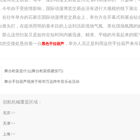
，今年由于受疫情影响，国际动漫博览交易会没有进行大规模的线下展出
在往年举办的石家庄国际动漫博览交易会上，举办方在开幕式和展会站
台摇头灯，在提供照明的基本目的上达到活跃现场气氛、美化现场氛围的
那么这些衍架又是如何在短时间内被迅速、精准、平稳的吊装起来的呢
架的交接处悬挂着一台
，举办人员正是利用这些手拉葫芦来吊
黑色手拉葫芦
舞台桁架是什么(舞台桁架搭建技巧)
舞台手拉葫芦现身于裕华万达跨年音乐会活动
冠航机械覆盖区域：
>>
北京
>>
天津
>>
上海