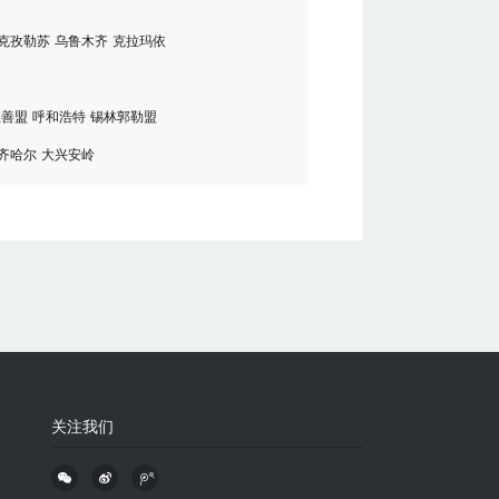
克孜勒苏
乌鲁木齐
克拉玛依
拉善盟
呼和浩特
锡林郭勒盟
齐哈尔
大兴安岭
关注我们