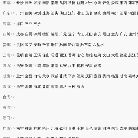
>>
湖南
长沙
株洲
湘潭
衡阳
邵阳
岳阳
常德
益阳
郴州
永州
怀化
娄底
湘西
张家
>>
广东
广州
韶关
深圳
珠海
汕头
佛山
江门
湛江
茂名
肇庆
惠州
梅州
汕尾
河源
>>
海南
海口
三亚
三沙
>>
四川
成都
自贡
泸州
德阳
绵阳
广元
遂宁
内江
乐山
南充
眉山
宜宾
广安
达州
>>
贵州
贵阳
遵义
安顺
毕节
铜仁
黔南
黔西南
黔东南
六盘水
>>
云南
昆明
曲靖
玉溪
保山
昭通
丽江
普洱
临沧
楚雄
红河
文山
大理
德宏
怒江
>>
陕西
西安
铜川
宝鸡
咸阳
渭南
延安
汉中
榆林
安康
商洛
>>
甘肃
兰州
金昌
白银
天水
武威
张掖
平凉
酒泉
庆阳
定西
陇南
临夏
甘南
嘉峪
>>
青海
西宁
海东
海北
黄南
海南
果洛
玉树
海西
>>
台湾
>>
香港
>>
澳门
>>
广西
南宁
柳州
桂林
梧州
北海
钦州
贵港
玉林
百色
贺州
河池
来宾
崇左
防城