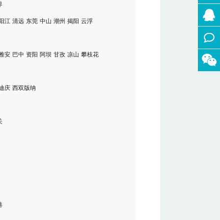
界
0571-
阳江
清远
东莞
中山
潮州
揭阳
云浮
8856630
28732
雅安
巴中
资阳
阿坝
甘孜
凉山
攀枝花
0571-
8856693
迪庆
西双版纳
关
港